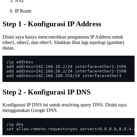
NAT
IP Route
Step 1 - Konfigurasi IP Address
Disini saya hanya mencontohkan pengaturan IP Address untuk
ether1, ether2, dan ether3. Silahkan lihat lagi topologi (gambar)
diatas.
/ip address

add address=192.168.10.2/24 interface=ether1-ISPA

add address=192.168.20.2/24 interface=ether2-ISPB

Step 2 - Konfigurasi IP DNS
Konfigurasi IP DNS ini untuk resolving query DNS. Disini saya
menggunakan Google DNS.
/ip dns
