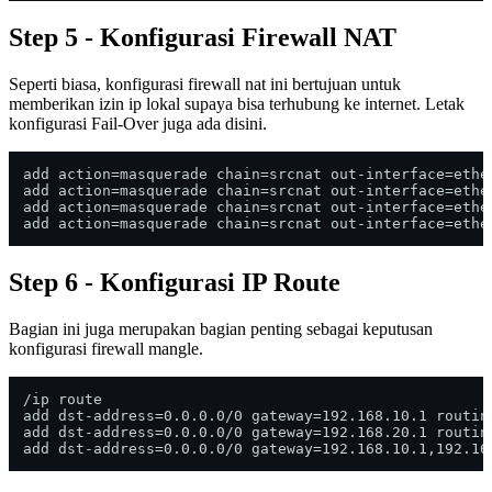
Step 5 - Konfigurasi Firewall NAT
Seperti biasa, konfigurasi firewall nat ini bertujuan untuk
memberikan izin ip lokal supaya bisa terhubung ke internet. Letak
konfigurasi Fail-Over juga ada disini.
add action=masquerade chain=srcnat out-interface=ether
add action=masquerade chain=srcnat out-interface=ether
add action=masquerade chain=srcnat out-interface=ether
Step 6 - Konfigurasi IP Route
Bagian ini juga merupakan bagian penting sebagai keputusan
konfigurasi firewall mangle.
/ip route

add dst-address=0.0.0.0/0 gateway=192.168.10.1 routing
add dst-address=0.0.0.0/0 gateway=192.168.20.1 routing