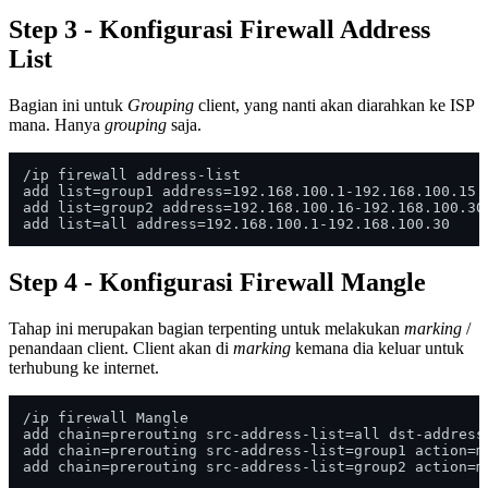
Step 3 - Konfigurasi Firewall Address
List
Bagian ini untuk
Grouping
client, yang nanti akan diarahkan ke ISP
mana. Hanya
grouping
saja.
/ip firewall address-list

add list=group1 address=192.168.100.1-192.168.100.15

add list=group2 address=192.168.100.16-192.168.100.30

Step 4 - Konfigurasi Firewall Mangle
Tahap ini merupakan bagian terpenting untuk melakukan
marking
/
penandaan client. Client akan di
marking
kemana dia keluar untuk
terhubung ke internet.
/ip firewall Mangle 

add chain=prerouting src-address-list=all dst-address-
add chain=prerouting src-address-list=group1 action=m