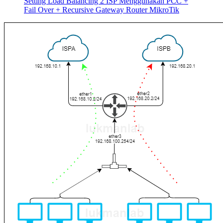
Setting Load Balancing 2 ISP Menggunakan PCC +
Fail Over + Recursive Gateway Router MikroTik