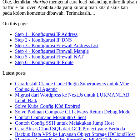
Oke, demikian
sharing
mengenai cara load balancing mikrotik pisah
traffic + fail over. Apabila ada yang kurang mari kita diskusikan
pada kolom komentar dibawah. Terimakasih....
On this page
Step 1 - Konfigurasi IP Address
Step 2 - Konfigurasi IP DNS
Step 3 - Konfigurasi Firewall Address List
Step 4 - Konfigurasi Firewall Mangle
Step 5 - Konfigurasi Firewall NAT
Step 6 - Konfigurasi IP Route
Latest posts
Cara Install Claude Code Plugin Superpowers untuk Vibe
Coding & AI Agentic
Migrasi dari Wordpress ke Next.Js untuk LUKMANLAB
Lebih Baik
Solve Kube Config K3d Expired
Solve Podman Compose CLI always Return Debug Mode
Contoh Command Mosquitto Client
Contoh Config SSH untuk Melakukan Jump Host
Cara Akses Cloud SQL dari GCP Project yang Berbeda
Backup Data VPS ke Layanan Object Storage IDCloudHost
Membuat AccessKey dan SecretKey MinIO Terbaru