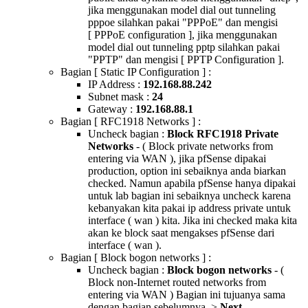
jika menggunakan model dial out tunneling
pppoe silahkan pakai "PPPoE" dan mengisi
[ PPPoE configuration ], jika menggunakan
model dial out tunneling pptp silahkan pakai
"PPTP" dan mengisi [ PPTP Configuration ].
Bagian [ Static IP Configuration ] :
IP Address :
192.168.88.242
Subnet mask :
24
Gateway :
192.168.88.1
Bagian [ RFC1918 Networks ] :
Uncheck bagian :
Block RFC1918 Private
Networks
- ( Block private networks from
entering via WAN ), jika pfSense dipakai
production, option ini sebaiknya anda biarkan
checked. Namun apabila pfSense hanya dipakai
untuk lab bagian ini sebaiknya uncheck karena
kebanyakan kita pakai ip address private untuk
interface ( wan ) kita. Jika ini checked maka kita
akan ke block saat mengakses pfSense dari
interface ( wan ).
Bagian [ Block bogon networks ] :
Uncheck bagian :
Block bogon networks
- (
Block non-Internet routed networks from
entering via WAN ) Bagian ini tujuanya sama
dengan bagian sebelumnya. >
Next