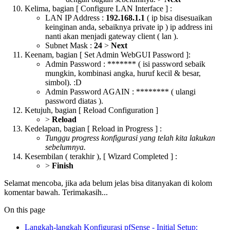
Kelima, bagian [ Configure LAN Interface ] :
LAN IP Address :
192.168.1.1
( ip bisa disesuaikan
keinginan anda, sebaiknya private ip ) ip address ini
nanti akan menjadi gateway client ( lan ).
Subnet Mask :
24
>
Next
Keenam, bagian [ Set Admin WebGUI Password ]:
Admin Password : ******* ( isi password sebaik
mungkin, kombinasi angka, huruf kecil & besar,
simbol). :D
Admin Password AGAIN : ******** ( ulangi
password diatas ).
Ketujuh, bagian [ Reload Configuration ]
>
Reload
Kedelapan, bagian [ Reload in Progress ] :
Tunggu progress konfigurasi yang telah kita lakukan
sebelumnya.
Kesembilan ( terakhir ), [ Wizard Completed ] :
>
Finish
Selamat mencoba, jika ada belum jelas bisa ditanyakan di kolom
komentar bawah. Terimakasih...
On this page
Langkah-langkah Konfigurasi pfSense - Initial Setup: