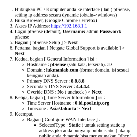
Hubugkan PC / Komputer anda ke interface ( lan ) pfSense,
setting ip address secara dynamic (obtain->windows)
Buka Browser, (Google Chrome / Firefox)
Akses IP Address:
https://192.168.1.1
Login pfSense (default),
Username:
admin
Password:
pfsense
Bagian [ pfSense Setup ] >
Next
Pertama, bagian [ Netgate Global Support is available ] >
Next
Kedua, bagian [ General Information ] isi :
Hostname :
pfSense
(satu kata, terserah). :D
Domain :
lukmanlab.com
(format domain, isi sesuai
keinginan anda).
Primary DNS Server :
8.8.8.8
Secondary DNS Server :
4.4.4.4
Overide DNS :
No
( uncheck ) >
Next
Ketiga, bagian [ Time Server Information ] isi :
Time Server Hostname :
0.id.pool.ntp.org
Timezone :
Asia/Jakarta
>
Next
Keempat,
Bagian [ Configure WAN Interface ] :
SelectedType :
Static
( untuk setting static ip
address jika anda punya ip public static ) jika ip
public anda dynamic bisa menggunakan "dhcp",