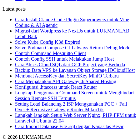
Latest posts
Cara Install Claude Code Plugin Superpowers untuk Vibe
Coding & AI Agentic
Migrasi dari Wordpress ke Next.Js untuk LUKMANLAB
Lebih Baik
Solve Kube Config K3d Expired
Solve Podman Compose CLI always Return Debug Mode
Contoh Command Mosquitto Client
Contoh Config SSH untuk Melakukan Jump Host
Cara Akses Cloud SQL dari GCP Project yang Berbeda
Backup Data VPS ke Layanan Object Storage IDCloudHost
Membuat AccessKey dan SecretKey MinIO Terbaru
Cara Menjalankan API Gateway di Shared Hosting
Konfigurasi .htaccess untuk React Router
Lengkap Penggunaan Command Screen untuk Menghindari
Session Remote SSH Terputus
Setting Load Balancing 2 ISP Menggunakan PCC + Fail
Over + Recursive Gateway Router MikroTik
Langkah-langkah Setup Web Server Nginx, PHP-FPM untuk
Laravel di Ubuntu 22.04
Cara Import Database File .sql dengan Kapasitas Besar
© 2026 LUKMANLAB