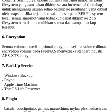
content). Selanjutnya, update content / snapshot tambahan pada
filesystem yang sama akan dikirim secara incremental (bertahap)
untuk mengurangi ukuran setiap backup ke perubahan yang dibuat
oleh snapshot. Jika terjadi kerusakan besar pada ZFS Filesystem
local, semua snapshot yang terbackup dapat dikirim ke ZFS
filesystem baru dan memulihkan semua data sampai backup
tersebut.
6. Encryption
Semua volume tersedia opsional encryption selama volume dibuat,
encryption volume pada FreeNAS menyediaka standart industri
AES-XTS encryption.
7. BackUp Service
- Windows Backup
- Rsync
- Apple Time Machine
- TrueOS Life Preserver
8. Plugin
- bacula, couchpotato, gamez, maraschino, mylar, plexmediaserver,