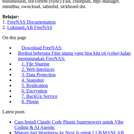
transmission, BitTorrent (Sync) Fast, crashplan, htpc-manager,
minidlna, owncloud, sabnzbd, sickbeard dst.
Belajar:
1.
FreeNAS Documentation
2.
LukmanLAB FreeNAS
On this page
Download FreeNAS:
Berikut beberapa Fitur utama yang bisa kita uji (coba) kalau
menggunakan FreeNAS:
1. File Sharing
2. Web Interfaces
3. Data Protection
4. Snapshot
5. Replication
6. Encryption
7. BackUp Service
8. Plugin
Latest posts
Cara Install Claude Code Plugin Superpowers untuk Vibe
Coding & AI Agentic
Migrasi dari Wordpress ke Next.Js untuk LUKMANLAB