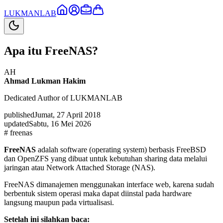
LUKMAN
LAB
Apa itu FreeNAS?
AH
Ahmad Lukman Hakim
Dedicated Author of LUKMANLAB
published
Jumat, 27 April 2018
updated
Sabtu, 16 Mei 2026
#
freenas
FreeNAS
adalah software (operating system) berbasis FreeBSD
dan OpenZFS yang dibuat untuk kebutuhan sharing data melalui
jaringan atau Network Attached Storage (NAS).
FreeNAS dimanajemen menggunakan interface web, karena sudah
berbentuk sistem operasi maka dapat diinstal pada hardware
langsung maupun pada virtualisasi.
Setelah ini silahkan baca: