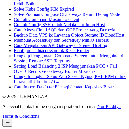
Lebih Baik
Solve Kube Config K3d Expired
Solve Podman Compose CLI always Return Debug Mode
Contoh Command Mosquitto Client
Contoh Config SSH untuk Melakukan Jump Host
Cara Akses Cloud SQL dari GCP Project yang Berbeda
Backup Data VPS ke Layanan Object Storage IDCloudHost
Membuat AccessKey dan SecretKey MinIO Terbaru
Cara Menjalankan API Gateway di Shared Hosting
Konfigurasi .htaccess untuk React Router
Lengkap Penggunaan Command Screen untuk Menghindari
Session Remote SSH Terputus
Setting Load Balancing 2 ISP Menggunakan PCC + Fail
Over + Recursive Gateway Router MikroTik
Langkah-langkah Setup Web Server Nginx, PHP-FPM untuk
Laravel di Ubuntu 22.04
Cara Import Database File .sql dengan Kapasitas Besar
© 2026 LUKMANLAB
A special thanks for the design inspiration from mas
Nur Praditya
Terms & Conditions