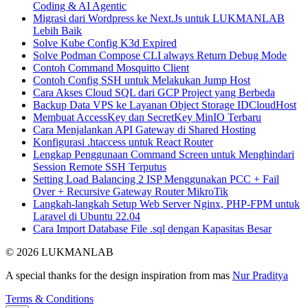
Coding & AI Agentic
Migrasi dari Wordpress ke Next.Js untuk LUKMANLAB
Lebih Baik
Solve Kube Config K3d Expired
Solve Podman Compose CLI always Return Debug Mode
Contoh Command Mosquitto Client
Contoh Config SSH untuk Melakukan Jump Host
Cara Akses Cloud SQL dari GCP Project yang Berbeda
Backup Data VPS ke Layanan Object Storage IDCloudHost
Membuat AccessKey dan SecretKey MinIO Terbaru
Cara Menjalankan API Gateway di Shared Hosting
Konfigurasi .htaccess untuk React Router
Lengkap Penggunaan Command Screen untuk Menghindari
Session Remote SSH Terputus
Setting Load Balancing 2 ISP Menggunakan PCC + Fail
Over + Recursive Gateway Router MikroTik
Langkah-langkah Setup Web Server Nginx, PHP-FPM untuk
Laravel di Ubuntu 22.04
Cara Import Database File .sql dengan Kapasitas Besar
© 2026 LUKMANLAB
A special thanks for the design inspiration from mas
Nur Praditya
Terms & Conditions