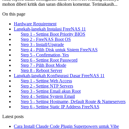
mohon diberi kritik dan saran dikolom komentar. Terimakasih...
On this page
Hardware Requirement
Langkah-langkah Instalasi FreeNAS 11
Step 1 - Setting Boot Priority BIOS
Step 2 - FreeNAS Boot OS
Step 3 - Install/Upgrade
Step 4 - Pilih Disk untuk Sistem FreeNAS
Step 5 - Confirmation, Yes
Step 6 - Setting Root Password
Step 7 - Pilih Boot Mode
Step 8 - Reboot Server
Langkah-langkah Konfigurasi Dasar FreeNAS 11
Step 1 - Setting Web Access
Step 2 - Setting NTP Servers
Step 3 - Setting Email akun Root
Step 4 - Setting System Email
Step 5 - Setting Hostname, Default Route & Nameservers
Step 6 - Setting Static IP Address FreeNAS
Latest posts
Cara Install Claude Code Plugin Superpowers untuk Vibe