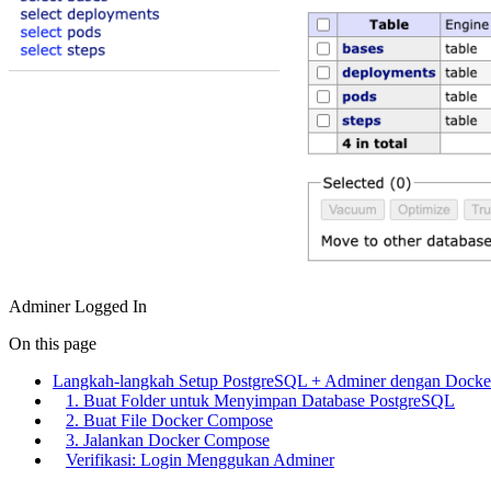
Adminer Logged In
On this page
Langkah-langkah Setup PostgreSQL + Adminer dengan Dock
1. Buat Folder untuk Menyimpan Database PostgreSQL
2. Buat File Docker Compose
3. Jalankan Docker Compose
Verifikasi: Login Menggukan Adminer