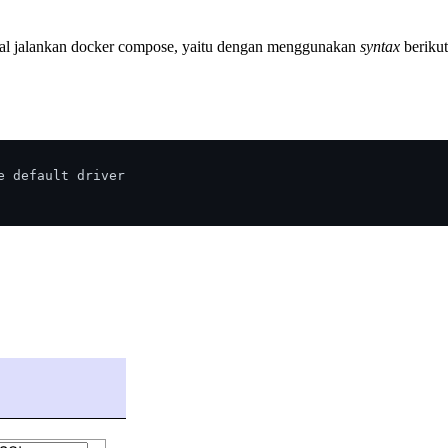
ggal jalankan docker compose, yaitu dengan menggunakan
syntax
berikut
 default driver
