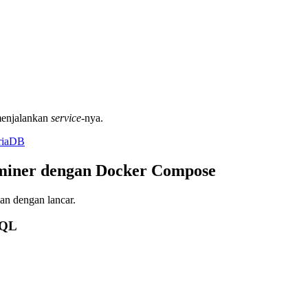
menjalankan
service
-nya.
ariaDB
miner dengan Docker Compose
an dengan lancar.
SQL