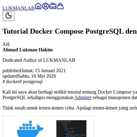
LUKMAN
LAB
Tutorial Docker Compose PostgreSQL de
AH
Ahmad Lukman Hakim
Dedicated Author of LUKMANLAB
published
Jumat, 15 Januari 2021
updated
Sabtu, 16 Mei 2026
#
docker
#
postgresql
Kali ini saya akan berbagi sedikit tutorial tentang Docker Compose y
PostgreSQL sekaligus menggunakan
Adminer
sebagai manajemen da
Tidak susah untuk temen-temen coba. Apalagi temen-temen yang ser