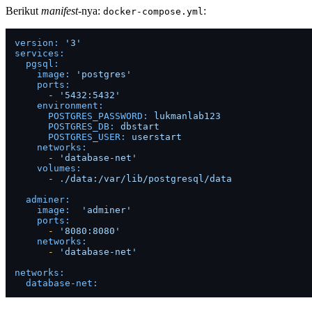
Berikut
manifest
-nya:
:
docker-compose.yml
version:
'3'
services:
pgsql:
image:
'postgres'
ports:
-
'5432:5432'
environment:
POSTGRES_PASSWORD:
lukmanlab123
POSTGRES_DB:
dbstart
POSTGRES_USER:
userstart
networks:
-
'database-net'
volumes:
-
./data:/var/lib/postgresql/data
adminer:
image:
'adminer'
ports:
-
'8080:8080'
networks:
-
'database-net'
networks:
database-net: