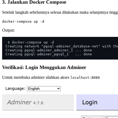
3. Jalankan Docker Compose
Setelah langkah sebelumnya selesai dilakukan maka selanjutnya tin
docker-compose up -d
Output:
 $ docker-compose up -d

Creating network "pgsql-adminer_database-net" with the
Creating pgsql-adminer_adminer_1 ... done

Verifikasi: Login Menggukan Adminer
Untuk membuka adminer silahkan akses
localhost:8080