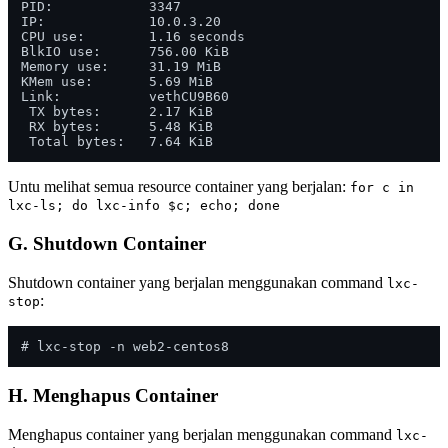
PID:            3347

IP:             10.0.3.20

CPU use:        1.16 seconds

BlkIO use:      756.00 KiB

Memory use:     31.19 MiB

KMem use:       5.69 MiB

Link:           vethCU9B60

 TX bytes:      2.17 KiB

 RX bytes:      5.48 KiB

Untu melihat semua resource container yang berjalan:
for c in
lxc-ls; do lxc-info $c; echo; done
G. Shutdown Container
Shutdown container yang berjalan menggunakan command
lxc-
:
stop
H. Menghapus Container
Menghapus container yang berjalan menggunakan command
lxc-