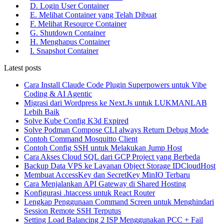
D. Login User Container
E. Melihat Container yang Telah Dibuat
F. Melihat Resource Container
G. Shutdown Container
H. Menghapus Container
I. Snapshot Container
Latest posts
Cara Install Claude Code Plugin Superpowers untuk Vibe
Coding & AI Agentic
Migrasi dari Wordpress ke Next.Js untuk LUKMANLAB
Lebih Baik
Solve Kube Config K3d Expired
Solve Podman Compose CLI always Return Debug Mode
Contoh Command Mosquitto Client
Contoh Config SSH untuk Melakukan Jump Host
Cara Akses Cloud SQL dari GCP Project yang Berbeda
Backup Data VPS ke Layanan Object Storage IDCloudHost
Membuat AccessKey dan SecretKey MinIO Terbaru
Cara Menjalankan API Gateway di Shared Hosting
Konfigurasi .htaccess untuk React Router
Lengkap Penggunaan Command Screen untuk Menghindari
Session Remote SSH Terputus
Setting Load Balancing 2 ISP Menggunakan PCC + Fail