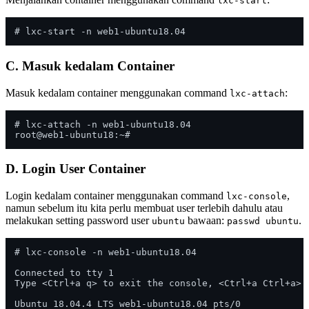
lxc-start
C. Masuk kedalam Container
Masuk kedalam container menggunakan command
:
lxc-attach
# lxc-attach -n web1-ubuntu18.04

D. Login User Container
Login kedalam container menggunakan command
,
lxc-console
namun sebelum itu kita perlu membuat user terlebih dahulu atau
melakukan setting password user
bawaan:
.
ubuntu
passwd ubuntu
# lxc-console -n web1-ubuntu18.04 

Connected to tty 1

Type <Ctrl+a q> to exit the console, <Ctrl+a Ctrl+a> t
Ubuntu 18.04.4 LTS web1-ubuntu18.04 pts/0
