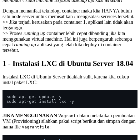
membuat virtual machine terpisah disetiap aplikasi tersebut?
Dengan memanfaat teknologi container maka kita HANYA butuh
satu node server untuk memisahkan / mengisolasi services tersebut.
>> Jika terjadi kerusakan pada container 1, aplikasi lain tidak akan
terganggu.
>> Proses
running up
container lebih cepat dibanding jika kita
menggunakan virtual machine. Hal ini juga berpengaruh seberapa
cepat
running up
aplikasi yang telah kita deploy di container
tersebut.
1 - Instalasi LXC di Ubuntu Server 18.04
Instalasi LXC di Ubuntu Server tidaklah sulit, karena kita cukup
instal paket LXC:
sudo apt-get update -y

JIKA MENGGUNAKAN
dalam melakukan pembuatan
Vagrant
VM (Provisioning) silahkan pakai script berikut dan simpan dengan
nama file
:
Vagrantfile