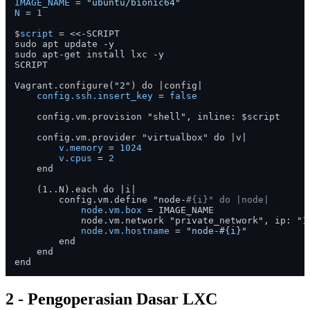
IMAGE_NAME
 = 
"ubuntu/bionic64"
N
 = 
1
$
script
 = <<-SCRIPT

sudo apt update -y

sudo apt-get install lxc -y

SCRIPT

Vagrant.configure("2") do |config|

config.ssh.insert_key
 = 
false
    config.vm.provision "shell", inline: $script

    config.vm.provider "virtualbox" do |v|

v.memory
 = 
1024
v.cpus
 = 
2
    end

    (1..N).each do |i|

        config.vm.define "node-
#{i}" do |node|
node.vm.box
 = IMAGE_NAME

            node.vm.network "private_network", ip: "1
node.vm.hostname
 = 
"node-#{i}"
        end

    end

2 - Pengoperasian Dasar LXC