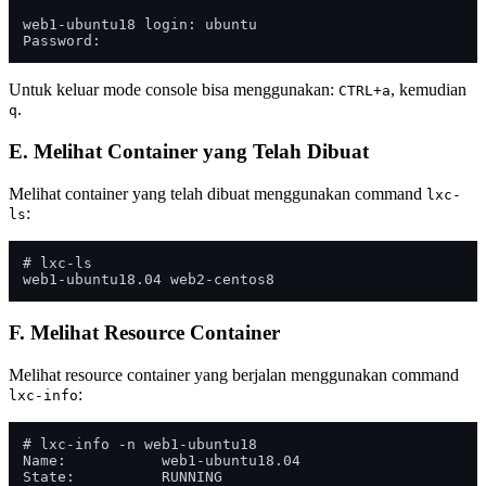
web1-ubuntu18 login: ubuntu

Untuk keluar mode console bisa menggunakan:
, kemudian
CTRL+a
.
q
E. Melihat Container yang Telah Dibuat
Melihat container yang telah dibuat menggunakan command
lxc-
:
ls
# lxc-ls 

F. Melihat Resource Container
Melihat resource container yang berjalan menggunakan command
:
lxc-info
# lxc-info -n web1-ubuntu18

Name:           web1-ubuntu18.04

State:          RUNNING
