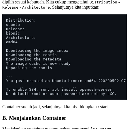
dipilih sesuai kebutuah. Kita cukup mengetahui
-
Distribution
-
. Selanjutnya kita inputkan:
Release
Architecture
Distribution: 

ubuntu

Release: 

bionic

Architecture: 

amd64

Downloading the image index

Downloading the rootfs

Downloading the metadata

The image cache is now ready

Unpacking the rootfs

---

You just created an Ubuntu bionic amd64 (20200502_07:4
To enable SSH, run: apt install openssh-server

Container sudah jadi, selanjutnya kita bisa hidupkan / start.
B. Menjalankan Container
Menjalankan container menggunakan command
: