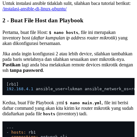
Untuk instalasi ansible tidaklah sulit, silahkan baca tutorial berikut:
/instalasi-ansible-di-linux-ubuntu/
2 - Buat File Host dan Playbook
Pertama, buat file Host:
, file ini merupakan
$ nano hosts
inventory host (
daftar kumpulan ip address router mikrotik
) yang
akan dikonfigurasi bersamaan.
Jika anda ingin konfigurasi 2 atau lebih device, silahkan tambahkan
pada baris setelahnya dan silahkan sesuaikan user mikrotik-nya.
Pastikan
lagi anda bisa melakukan remote devices mikrotik dengan
ssh
tanpa password
.
192.168
.
4.1
Kedua, buat File Playbook .yml
, file ini berisi
$ nano main.yml
daftar command yang akan kita kirim ke router mikrotik yang sudah
didaftarkan pada file
(inventory) tadi.
hosts
---

- 
hosts:
 rb1

connection:
 network_cli
