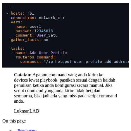
---

- 
hosts:
 rb1

connection:
 network_cli

vars:
name:
 user1

passwd:
12345678
comment:
User
_Satu

gather_facts:
 no 

tasks:
  - 
name:
Add
User
Profile
routeros_command:
commands:
"/ip hotspot user profile add address
Catatan:
Apapun command yang anda kirim ke
devices lewat playbook, pastikan sesuai dengan kaidah
penulisan ketika anda konfigurasi secara manual. Jika
script command yang anda kirim tidak berjalan
sempurna, bisa jadi ada yang miss pada script command
anda.
LukmanLAB
On this page
Persiapan: