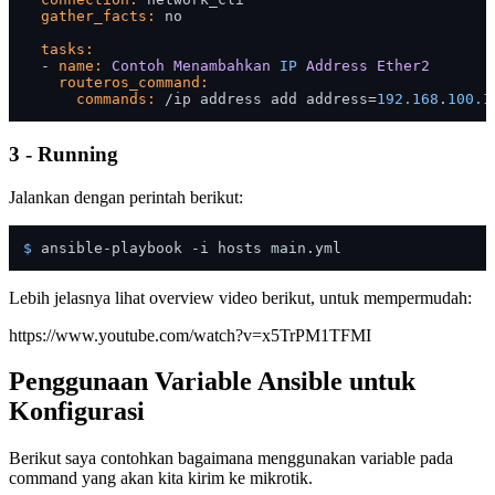
gather_facts:
 no 

tasks:
  - 
name:
Contoh
Menambahkan
IP
Address
Ether2
routeros_command:
commands:
 /ip address add address=
192.168
.
100.1
3 - Running
Jalankan dengan perintah berikut:
$ 
Lebih jelasnya lihat overview video berikut, untuk mempermudah:
https://www.youtube.com/watch?v=x5TrPM1TFMI
Penggunaan Variable Ansible untuk
Konfigurasi
Berikut saya contohkan bagaimana menggunakan variable pada
command yang akan kita kirim ke mikrotik.