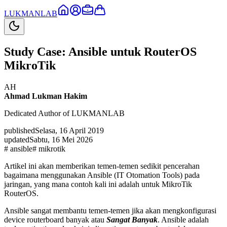
LUKMAN
LAB
Study Case: Ansible untuk RouterOS
MikroTik
AH
Ahmad Lukman Hakim
Dedicated Author of LUKMANLAB
published
Selasa, 16 April 2019
updated
Sabtu, 16 Mei 2026
#
ansible
#
mikrotik
Artikel ini akan memberikan temen-temen sedikit pencerahan
bagaimana menggunakan Ansible (IT Otomation Tools) pada
jaringan, yang mana contoh kali ini adalah untuk MikroTik
RouterOS.
Ansible sangat membantu temen-temen jika akan mengkonfigurasi
device routerboard banyak atau
Sangat Banyak
. Ansible adalah