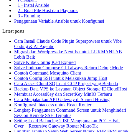
1 - Instal Ansible
2 - Buat File Host dan Playbook
3 - Running
Penggunaan Variable Ansible untuk Konfigurasi
Latest posts
Cara Install Claude Code Plugin Superpowers untuk Vibe
Coding & AI Agentic
Migrasi dari Wordpress ke Next.Js untuk LUKMANLAB
Lebih Baik
Solve Kube Config K3d Expired
Solve Podman Compose CLI always Return Debug Mode
Contoh Command Mosquitto Client
Contoh Config SSH untuk Melakukan Jump Host
Cara Akses Cloud SQL dari GCP Project yang Berbeda
Backup Data VPS ke Layanan Object Storage IDCloudHost
Membuat AccessKey dan SecretKey MinIO Terbaru
Cara Menjalankan API Gateway di Shared Hosting
Konfigurasi .htaccess untuk React Router
Lengkap Penggunaan Command Screen untuk Menghindari
Session Remote SSH Terputus
Setting Load Balancing 2 ISP Menggunakan PCC + Fail
Over + Recursive Gateway Router MikroTik
Langkah-langkah Setup Web Server Nginx, PHP-FPM untuk