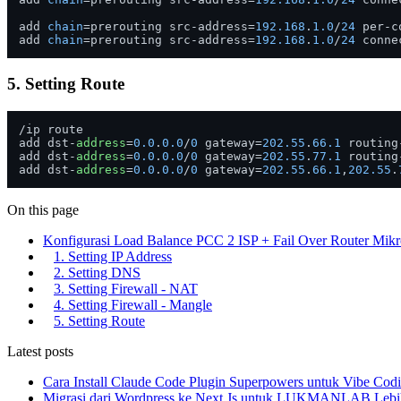
add 
chain
=prerouting src-address=
192.168
.
1.0
/
24
 per-c
add 
chain
=prerouting src-address=
192.168
.
1.0
/
24
 conne
5. Setting Route
/ip route

add dst-
address
=
0.0
.
0.0
/
0
 gateway=
202.55
.
66.1
 routing
add dst-
address
=
0.0
.
0.0
/
0
 gateway=
202.55
.
77.1
 routing
add dst-
address
=
0.0
.
0.0
/
0
 gateway=
202.55
.
66.1
,
202.55
.
On this page
Konfigurasi Load Balance PCC 2 ISP + Fail Over Router Mikr
1. Setting IP Address
2. Setting DNS
3. Setting Firewall - NAT
4. Setting Firewall - Mangle
5. Setting Route
Latest posts
Cara Install Claude Code Plugin Superpowers untuk Vibe Cod
Migrasi dari Wordpress ke Next.Js untuk LUKMANLAB Lebi