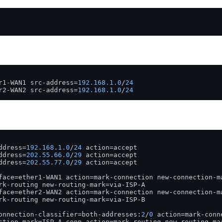
r1-WAN1 src-address=
192.168
.1
.0
/
24
r2-WAN2 src-address=
192.168
.1
.0
/
24
ddress=
192.168
.
1.0
/
24
 action=accept

ddress=
202.55
.
66.0
/
29
 action=accept

ddress=
202.55
.
77.0
/
29
 action=accept

face=ether1-WAN1 action=mark-connection new-connection-ma
rk-routing new-routing-mark=via-ISP-A

face=ether2-WAN2 action=mark-connection new-connection-ma
rk-routing new-routing-mark=via-ISP-B

onnection-classifier=both-addresses:
2
/
0
 action=mark-conn
ction-mark=ISP-A_conn action=mark-routing new-routing-ma