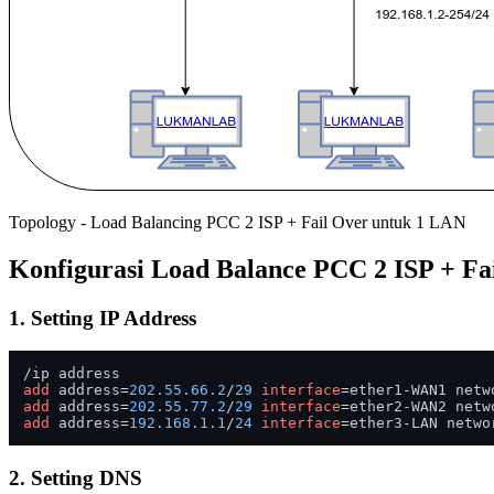
Topology - Load Balancing PCC 2 ISP + Fail Over untuk 1 LAN
Konfigurasi Load Balance PCC 2 ISP + Fa
1. Setting IP Address
add
 address=
202.55
.66
.2
/
29
interface
=ether1-WAN1 netw
add
 address=
202.55
.77
.2
/
29
interface
=ether2-WAN2 netw
add
 address=
192.168
.1
.1
/
24
interface
=ether3-LAN netwo
2. Setting DNS