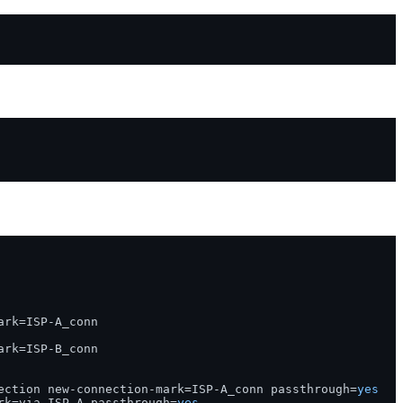
rk=ISP-A_conn

rk=ISP-B_conn

ection new-connection-mark=ISP-A_conn passthrough=
yes
rk=via-ISP-A passthrough=
yes