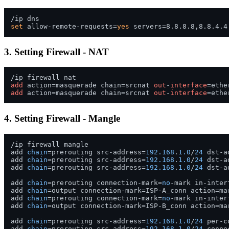
set
 allow-remote-requests=
yes
3. Setting Firewall - NAT
add
 action=masquerade chain=srcnat 
out
-
interface
=ethe
add
 action=masquerade chain=srcnat 
out
-
interface
=ethe
4. Setting Firewall - Mangle
/ip firewall mangle

add 
chain
=prerouting src-address=
192.168
.
1.0
/
24
 dst-a
add 
chain
=prerouting src-address=
192.168
.
1.0
/
24
 dst-a
add 
chain
=prerouting src-address=
192.168
.
1.0
/
24
 dst-a
add 
chain
=prerouting connection-mark=
no
-mark in-inter
add 
chain
=output connection-mark=ISP-A_conn action=ma
add 
chain
=prerouting connection-mark=
no
-mark in-inter
add 
chain
=output connection-mark=ISP-B_conn action=ma
add 
chain
=prerouting src-address=
192.168
.
1.0
/
24
 per-c
add 
chain
=prerouting src-address=
192.168
.
1.0
/
24
 conne