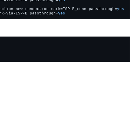
ection new-connection-mark=ISP-B_conn passthrough=
yes
rk=via-ISP-B passthrough=
yes