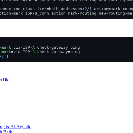
onnection-classifier=both-addresses:
2
/
1
 action=mark-conn
ction-mark=ISP-B_conn action=mark-routing new-routing-ma
-
mark
=via-ISP-
A
 check-gateway=ping

-
mark
=via-ISP-
B
 check-gateway=ping

77.1
oTik:
ing & AI Agentic
h Baik