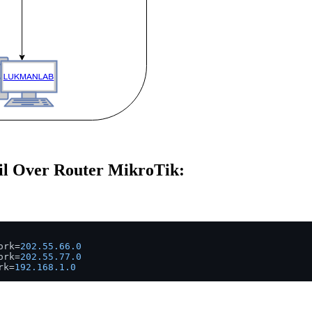
il Over Router MikroTik:
ork=
202.55
.66
.0
ork=
202.55
.77
.0
rk=
192.168
.1
.0