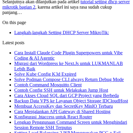
Selanjutnya akan dilanjutkan pada artikel
tutorial setting dhcp server
mikrotik bagian 2
, karena artikel ini saya rasa sudah cukup
panjang…
On this page
Langkah-langkah Setting DHCP Server MikroTik:
Latest posts
Cara Install Claude Code Plugin Superpowers untuk Vibe
Coding & AI Agentic
Migrasi dari Wordpress ke Next.Js untuk LUKMANLAB
Lebih Baik
Solve Kube Config K3d Expired
Solve Podman Compose CLI always Return Debug Mode
Contoh Command Mosquitto Client
Contoh Config SSH untuk Melakukan Jump Host
Cara Akses Cloud SQL dari GCP Project yang Berbeda
Backup Data VPS ke Layanan Object Storage IDCloudHost
Membuat AccessKey dan SecretKey MinIO Terbaru
Cara Menjalankan API Gateway di Shared Hosting
Konfigurasi .htaccess untuk React Router
Lengkap Penggunaan Command Screen untuk Menghindari
Session Remote SSH Terputus
Setting Load Balancing 2 ISP Menggunakan PCC + Fail