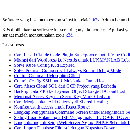
Software yang bisa memberikan solusi ini adalah
k3s
. Admin belum l
K3s dipilih karena software ini versi ringanya kubernetes. Aplikasi
sangat mudah menggunakan tools
k3d
.
Latest posts
Cara Install Claude Code Plugin Superpowers untuk Vibe Cod
Migrasi dari Wordpress ke Next.Js untuk LUKMANLAB Lebi
Solve Kube Config K3d Expired
Solve Podman Compose CLI always Return Debug Mode
Contoh Command Mosquitto Client
Contoh Config SSH untuk Melakukan Jump Host
Cara Akses Cloud SQL dari GCP Project yang Berbeda
Backup Data VPS ke Layanan Object Storage IDCloudHost
Membuat AccessKey dan SecretKey MinIO Terbaru
Cara Menjalankan API Gateway di Shared Hosting
Konfigurasi .htaccess untuk React Router
Lengkap Penggunaan Command Screen untuk Menghindari Se
Setting Load Balancing 2 ISP Menggunakan PCC + Fail Over
Langkah-langkah Setup Web Server Nginx, PHP-FPM untuk La
Cara Import Database File .sql dengan Kapasitas Besar