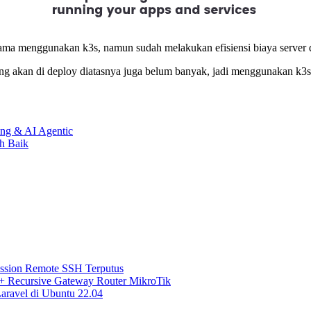
ama menggunakan k3s, namun sudah melakukan efisiensi biaya server d
 yang akan di deploy diatasnya juga belum banyak, jadi menggunakan k3
ing & AI Agentic
h Baik
ssion Remote SSH Terputus
 + Recursive Gateway Router MikroTik
ravel di Ubuntu 22.04