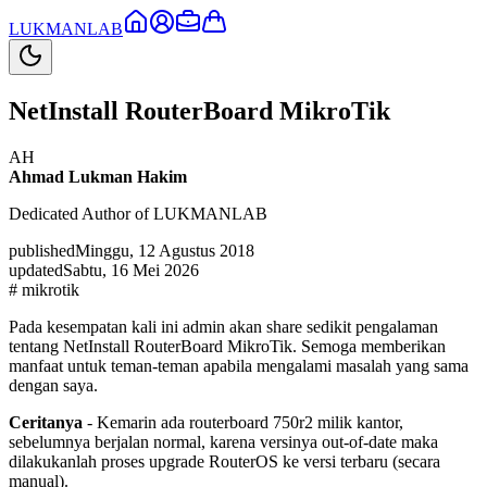
LUKMAN
LAB
NetInstall RouterBoard MikroTik
AH
Ahmad Lukman Hakim
Dedicated Author of LUKMANLAB
published
Minggu, 12 Agustus 2018
updated
Sabtu, 16 Mei 2026
#
mikrotik
Pada kesempatan kali ini admin akan share sedikit pengalaman
tentang NetInstall RouterBoard MikroTik. Semoga memberikan
manfaat untuk teman-teman apabila mengalami masalah yang sama
dengan saya.
Ceritanya
- Kemarin ada routerboard 750r2 milik kantor,
sebelumnya berjalan normal, karena versinya out-of-date maka
dilakukanlah proses upgrade RouterOS ke versi terbaru (secara
manual).