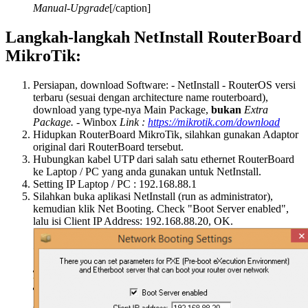
Manual-Upgrade
[/caption]
Langkah-langkah NetInstall RouterBoard
MikroTik:
Persiapan, download Software: - NetInstall - RouterOS versi
terbaru (sesuai dengan architecture name routerboard),
download yang type-nya Main Package,
bukan
Extra
Package. -
Winbox
Link :
https://mikrotik.com/download
Hidupkan RouterBoard MikroTik, silahkan gunakan Adaptor
original dari RouterBoard tersebut.
Hubungkan kabel UTP dari salah satu ethernet RouterBoard
ke Laptop / PC yang anda gunakan untuk NetInstall.
Setting IP Laptop / PC : 192.168.88.1
Silahkan buka aplikasi NetInstall (run as administrator),
kemudian klik Net Booting. Check "Boot Server enabled",
lalu isi Client IP Address: 192.168.88.20, OK.