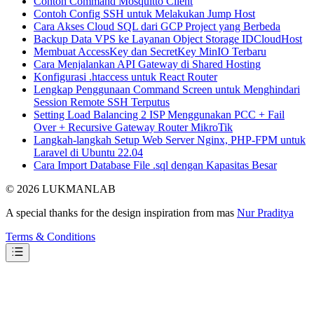
Contoh Command Mosquitto Client
Contoh Config SSH untuk Melakukan Jump Host
Cara Akses Cloud SQL dari GCP Project yang Berbeda
Backup Data VPS ke Layanan Object Storage IDCloudHost
Membuat AccessKey dan SecretKey MinIO Terbaru
Cara Menjalankan API Gateway di Shared Hosting
Konfigurasi .htaccess untuk React Router
Lengkap Penggunaan Command Screen untuk Menghindari
Session Remote SSH Terputus
Setting Load Balancing 2 ISP Menggunakan PCC + Fail
Over + Recursive Gateway Router MikroTik
Langkah-langkah Setup Web Server Nginx, PHP-FPM untuk
Laravel di Ubuntu 22.04
Cara Import Database File .sql dengan Kapasitas Besar
© 2026 LUKMANLAB
A special thanks for the design inspiration from mas
Nur Praditya
Terms & Conditions