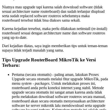
Niatnya mau upgrade tapi karena salah download software (tidak
sesuai architecture name routerboard) dan sudah terlanjur diupload
serta sudah replaced software routeros sebelumnya maka
routerboard tersebut tidak bisa diakses sama sekali.
Karena kejadian tersebut, maka perlu dilakukan netinstall (re-install)
routerboard sesuai dengan architecture name dan software routeros
yang up-to-date.
Dari kejadian diatas, saya ingin memberikan tips untuk teman-teman
supaya tidak terjadi masalah yang sama.
Tips Upgrade RouterBoard MikroTik ke Versi
Terbaru:
Pertama (secara otomatis) - paling aman, lakukan Proses
Upgrade secara otomatis melalui fitur upgrade MikroTik, pada
menu
system - packages
. Untuk melakukan proses ini,
routerboard anda perlu koneksi internet yang stabil. Metode
upgrade secara otomatis ini sangat aman karena anda tidak
perlu melakukan download software routeros secara manual,
routerboard akan secara otomatis menyesuaikan architecture
software ke server mikrotik lalu mendownload serta upgrade
software ke versi terbaru.
Kelemahan
metode ini adalah anda