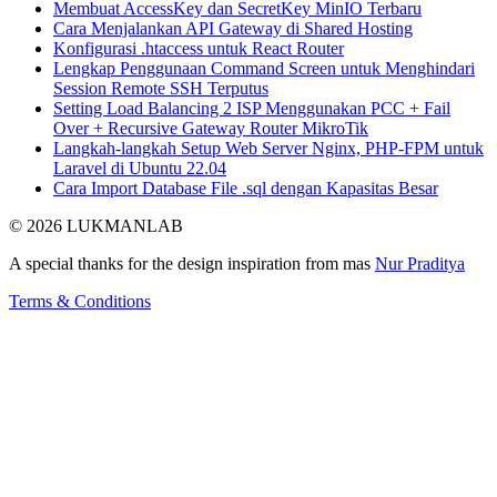
Membuat AccessKey dan SecretKey MinIO Terbaru
Cara Menjalankan API Gateway di Shared Hosting
Konfigurasi .htaccess untuk React Router
Lengkap Penggunaan Command Screen untuk Menghindari
Session Remote SSH Terputus
Setting Load Balancing 2 ISP Menggunakan PCC + Fail
Over + Recursive Gateway Router MikroTik
Langkah-langkah Setup Web Server Nginx, PHP-FPM untuk
Laravel di Ubuntu 22.04
Cara Import Database File .sql dengan Kapasitas Besar
© 2026 LUKMANLAB
A special thanks for the design inspiration from mas
Nur Praditya
Terms & Conditions