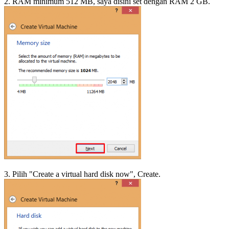
2. RAM minimum 512 MB, saya disini set dengan RAM 2 GB.
3. Pilih "Create a virtual hard disk now", Create.