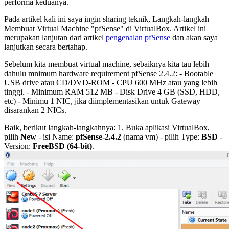
performa keduanya.
Pada artikel kali ini saya ingin sharing teknik, Langkah-langkah
Membuat Virtual Machine "pfSense" di VirtualBox. Artikel ini
merupakan lanjutan dari artikel
pengenalan pfSense
dan akan saya
lanjutkan secara bertahap.
Sebelum kita membuat virtual machine, sebaiknya kita tau lebih
dahulu mnimum hardware requirement pfSense 2.4.2: - Bootable
USB drive atau CD/DVD-ROM - CPU 600 MHz atau yang lebih
tinggi. - Minimum RAM 512 MB - Disk Drive 4 GB (SSD, HDD,
etc) - Minimu 1 NIC, jika diimplementasikan untuk Gateway
disarankan 2 NICs.
Baik, berikut langkah-langkahnya: 1. Buka aplikasi VirtualBox,
pilih
New
- isi Name:
pfSense-2.4.2
(nama vm) - pilih Type:
BSD
-
Version:
FreeBSD (64-bit)
.