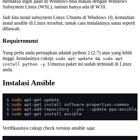
memaksa ingin jalan di Windows bisa diakali dengan Windows
Subsystem Linux (WSL), namun hanya ada di W10.
Jadi kita instal subsystem Linux Ubuntu di Windows 10, kemudian
instal ansible di Linux tersebut, untuk cara instalasinya sama seperti
dibawah.
Requirrement
Yang perlu anda persiapkan adalah python 2 (2.7) atau yang lebih
tinggi. Instalasinya cukup:
sudo apt update && sudo apt
. Umunya paket ini sudah terinstall di Linux
install python -y
anda.
Instalasi Ansible
$ 
sudo
 apt-get update
$ 
sudo
 apt-get install software-properties-common
$ 
sudo
 apt-add-repository --
yes
 --update ppa:ansible/
$ 
sudo
 apt-get install ansible
Verifikasinya cukup check version ansible saja: