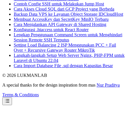
Contoh Config SSH untuk Melakukan Jump Host
Cara Akses Cloud SQL dari GCP Project yang Berbeda
Backup Data VPS ke Layanan Object Storage IDCloudHost
Membuat AccessKey dan SecretKey MinIO Terbaru
Cara Menjalankan API Gateway di Shared Hosting
Konfigurasi .htaccess untuk React Router
Lengkap Penggunaan Command Screen untuk Menghindari
Session Remote SSH Terputus
Setting Load Balancing 2 ISP Menggunakan PCC + Fail
Over + Recursive Gateway Router MikroTik
Langkah-langkah Setup Web Server Nginx, PHP-FPM untuk
Laravel di Ubuntu 22.04
Cara Import Database File .sql dengan Kapasitas Besar
© 2026 LUKMANLAB
A special thanks for the design inspiration from mas
Nur Praditya
Terms & Conditions