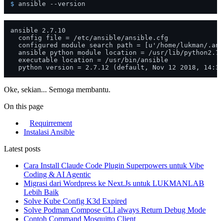
$ 
ansible --version
ansible 2.7.10

  config file = /etc/ansible/ansible.cfg

  configured module search path = [u'/home/lukman/.an
  ansible python module location = /usr/lib/python2.7/
  executable location = /usr/bin/ansible

Oke, sekian... Semoga membantu.
On this page
Requirrement
Instalasi Ansible
Latest posts
Cara Install Claude Code Plugin Superpowers untuk Vibe
Coding & AI Agentic
Migrasi dari Wordpress ke Next.Js untuk LUKMANLAB
Lebih Baik
Solve Kube Config K3d Expired
Solve Podman Compose CLI always Return Debug Mode
Contoh Command Mosquitto Client