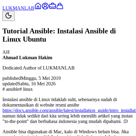
LUKMAN
LAB
Tutorial Ansible: Instalasi Ansible di
Linux Ubuntu
AH
Ahmad Lukman Hakim
Dedicated Author of LUKMANLAB
published
Minggu, 5 Mei 2019
updated
Sabtu, 16 Mei 2026
#
ansible
#
linux
Instalasi ansible di Linux tidaklah sulit, sebenarnya sudah di
dokumentasikan di website resmi ansibe
https://docs.ansible.com/ansible/latest/installation_guide/intro_installa
namun tidak sedikit dari kita sering lebih memilih artikel yang instan
"to-the-point" dan berbahasa indonesia yang mudah dipahami. :D
Ansible bisa digunakan di Mac, kalo di Windows belum bisa. Jika