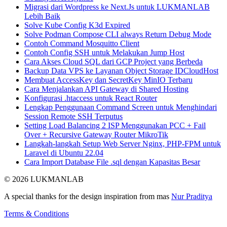
Migrasi dari Wordpress ke Next.Js untuk LUKMANLAB
Lebih Baik
Solve Kube Config K3d Expired
Solve Podman Compose CLI always Return Debug Mode
Contoh Command Mosquitto Client
Contoh Config SSH untuk Melakukan Jump Host
Cara Akses Cloud SQL dari GCP Project yang Berbeda
Backup Data VPS ke Layanan Object Storage IDCloudHost
Membuat AccessKey dan SecretKey MinIO Terbaru
Cara Menjalankan API Gateway di Shared Hosting
Konfigurasi .htaccess untuk React Router
Lengkap Penggunaan Command Screen untuk Menghindari
Session Remote SSH Terputus
Setting Load Balancing 2 ISP Menggunakan PCC + Fail
Over + Recursive Gateway Router MikroTik
Langkah-langkah Setup Web Server Nginx, PHP-FPM untuk
Laravel di Ubuntu 22.04
Cara Import Database File .sql dengan Kapasitas Besar
© 2026 LUKMANLAB
A special thanks for the design inspiration from mas
Nur Praditya
Terms & Conditions