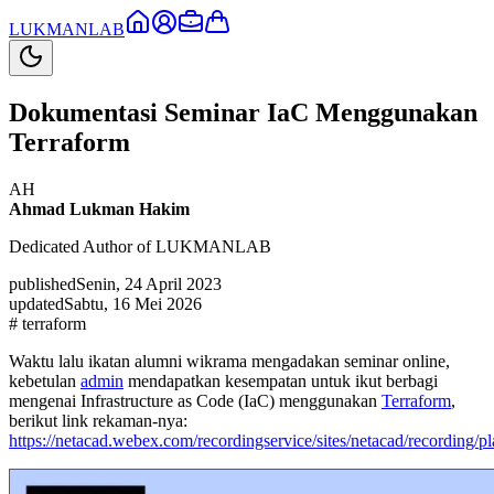
LUKMAN
LAB
Dokumentasi Seminar IaC Menggunakan
Terraform
AH
Ahmad Lukman Hakim
Dedicated Author of LUKMANLAB
published
Senin, 24 April 2023
updated
Sabtu, 16 Mei 2026
#
terraform
Waktu lalu ikatan alumni wikrama mengadakan seminar online,
kebetulan
admin
mendapatkan kesempatan untuk ikut berbagi
mengenai Infrastructure as Code (IaC) menggunakan
Terraform
,
berikut link rekaman-nya:
https://netacad.webex.com/recordingservice/sites/netacad/recordi