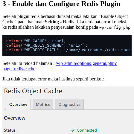
3 - Enable dan Configure Redis Plugin
Setelah plugin redis berhasil diinstal maka lakukan "Enable Object
Cache" pada halaman
Setting - Redis
. Jika terdapat error koneksi
ke redis silahkan lakukan penyesuaian konfig pada
.
wp-config.php
define
(
'WP_CACHE'
, 
true
define
(
'WP_REDIS_SCHEME'
, 
'unix'
define
(
'WP_REDIS_PATH'
, 
'/home/usercpanel/redis.sock'
Setelah itu reload halaman :
/wp-admin/options-general.php?
page=redis-cache
Jika tidak terdapat error maka hasilnya seperti berikut: