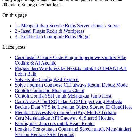
dibawah. Semoga bermanfaat...
On this page
1 - Mengaktifkan Service Redis Server cPanel / Server
2 - Instal Plugin Redis di Wordpress
3 - Enable dan Configure Redis Plugin
Latest posts
Cara Install Claude Code Plugin Superpowers untuk Vibe
Coding & AI Agentic
Migrasi dari Wordpress ke Next.Js untuk LUKMANLAB
Lebih Baik
Solve Kube Config K3d Expired
Solve Podman Compose CLI always Return Debug Mode
Contoh Command Mosquitto Client
Contoh Config SSH untuk Melakukan Jump Host
Cara Akses Cloud SQL dari GCP Project yang Berbeda
Backup Data VPS ke Layanan Object Storage IDCloudHost
Membuat AccessKey dan SecretKey MinIO Terbaru
Cara Menjalankan API Gateway di Shared Hosting
Konfigurasi .htaccess untuk React Router
Lengkap Penggunaan Command Screen untuk Menghindari
Session Remote SSH Terputus