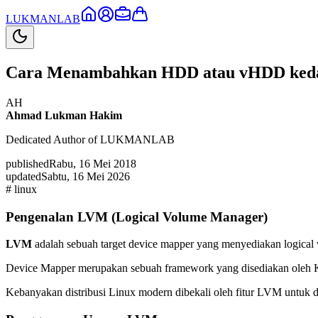
LUKMAN
LAB
Cara Menambahkan HDD atau vHDD keda
AH
Ahmad Lukman Hakim
Dedicated Author of LUKMANLAB
published
Rabu, 16 Mei 2018
updated
Sabtu, 16 Mei 2026
#
linux
Pengenalan LVM (Logical Volume Manager)
LVM
adalah sebuah target device mapper yang menyediakan logical
Device Mapper merupakan sebuah framework yang disediakan oleh Kern
Kebanyakan distribusi Linux modern dibekali oleh fitur LVM untuk d