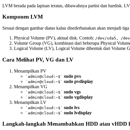
LVM berada pada lapisan teratas, dibawahnya partisi dan hardisk. 
Komponen LVM
Sesuai dengan gambar diatas kalau disederhanakan akan menjadi tiga 
Physical Volume (PV), aktual disk. Contoh:
/dev/sda5, /dev
Volume Group (VG), kombinasi dari beberapa Physical Volum
Logical Volume (LV), Logical Volume dibentuk dari Volume 
Cara Melihat PV, VG dan LV
Menampilkan PV
sudo pvs
`admin@cloud:~$`
sudo pvdisplay
`admin@cloud:~$`
Menampilkan VG
sudo vgs
`admin@cloud:~$`
sudo vgdisplay
`admin@cloud:~$`
Menampilkan LV
sudo lvs
`admin@cloud:~$`
sudo lvdisplay
`admin@cloud:~$`
Langkah-langkah Menambahkan HDD atau vHDD 