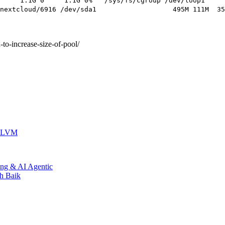
 0 1.1G 0% /sys/fs/cgroup /dev/loop
p/nextcloud/6916 /dev/sda1 495M 1
to-increase-size-of-pool/
m LVM
ing & AI Agentic
h Baik