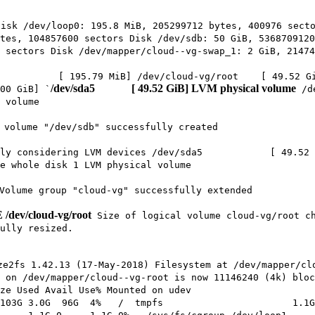
isk /dev/loop0: 195.8 MiB, 205299712 bytes, 400976 secto
tes, 104857600 sectors Disk /dev/sdb: 50 GiB, 5368709120
 sectors Disk /dev/mapper/cloud--vg-swap_1: 2 GiB, 21474
p0 [ 195.79 MiB] /dev/cloud-vg/root [ 49.
/dev/sda5 [ 49.52 GiB] LVM physical volume
0 GiB] `
/d
 volume
volume "/dev/sdb" successfully created
only considering LVM devices /dev/sda5 [ 49.5
e whole disk 1 LVM physical volume
olume group "cloud-vg" successfully extended
/dev/cloud-vg/root
Size of logical volume cloud-vg/root ch
ully resized.
e2fs 1.42.13 (17-May-2018) Filesystem at /dev/mapper/cl
 on /dev/mapper/cloud--vg-root is now 11146240 (4k) bloc
tem Size Used Avail Use% Mounted 
cloud--vg-root 103G 3.0G 96G 4% / t