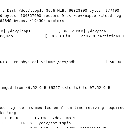
rs Disk /dev/loop1: 86.6 MiB, 90828800 bytes, 177400
0 bytes, 104857600 sectors Disk /dev/mapper/cloud--vg-
83648 bytes, 4194304 sectors
52 GiB] /dev/loop1 [ 86.62 MiB] /dev/sda1
ev/sdb [ 50.00 GiB] 1 disk 4 partitions 1
2 GiB] LVM physical volume /dev/sdb [ 50.00
anged from 49.52 GiB (9597 extents) to 97.52 GiB
oud--vg-root is mounted on /; on-line resizing required
ks long.
on udev 1.1G 0 1.1G 0% /dev tmpfs
mpfs 1.1G 0 1.1G 0% /dev/shm tmpfs