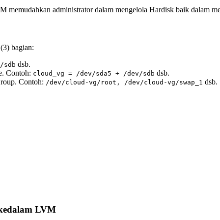
LVM memudahkan administrator dalam mengelola Hardisk baik dalam me
(3) bagian:
dsb.
/sdb
e. Contoh:
dsb.
cloud_vg = /dev/sda5 + /dev/sdb
Group. Contoh:
dsb.
/dev/cloud-vg/root, /dev/cloud-vg/swap_1
kedalam LVM