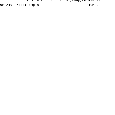
1 91M 91M 0 100% /snap/core/4571
11M 359M 24% /boot tmpfs 210M 0