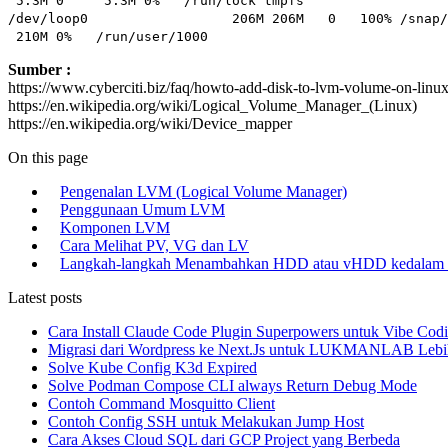
5.3M 0 5.3M 0% /run/lock tmpfs 1.1G
/dev/loop0 206M 206M 0 100% /sna
210M 0% /run/user/1000
Sumber :
https://www.cyberciti.biz/faq/howto-add-disk-to-lvm-volume-on-linux-
https://en.wikipedia.org/wiki/Logical_Volume_Manager_(Linux)
https://en.wikipedia.org/wiki/Device_mapper
On this page
Pengenalan LVM (Logical Volume Manager)
Penggunaan Umum LVM
Komponen LVM
Cara Melihat PV, VG dan LV
Langkah-langkah Menambahkan HDD atau vHDD kedala
Latest posts
Cara Install Claude Code Plugin Superpowers untuk Vibe Cod
Migrasi dari Wordpress ke Next.Js untuk LUKMANLAB Lebi
Solve Kube Config K3d Expired
Solve Podman Compose CLI always Return Debug Mode
Contoh Command Mosquitto Client
Contoh Config SSH untuk Melakukan Jump Host
Cara Akses Cloud SQL dari GCP Project yang Berbeda