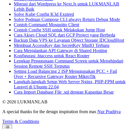
Migrasi dari Wordpress ke Next.Js untuk LUKMANLAB
Lebih Baik
Solve Kube Config K3d Expired
Solve Podman Compose CLI always Return Debug Mode
Contoh Command Mosquitto Client
Contoh Config SSH untuk Melakukan Jump Host
Cara Akses Cloud SQL dari GCP Project yang Berbeda
Backup Data VPS ke Layanan Object Storage IDCloudHost
Membuat AccessKey dan SecretKey MinIO Terbaru
Cara Menjalankan API Gateway di Shared Hosting
Konfigurasi .htaccess untuk React Router
Lengkap Penggunaan Command Screen untuk Menghindari
Session Remote SSH Terputus
Setting Load Balancing 2 ISP Menggunakan PCC + Fail
Over + Recursive Gateway Router MikroTik
Langkah-langkah Setup Web Server Nginx, PHP-FPM untuk
Laravel di Ubuntu 22.04
Cara Import Database File .sql dengan Kapasitas Besar
© 2026 LUKMANLAB
A special thanks for the design inspiration from mas
Nur Praditya
Terms & Conditions