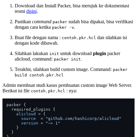
Download dan Install Packer, bisa merujuk ke dokumentasi
resmi
disini
.
Pastikan
command
sudah bisa dipakai, bisa verifikasi
packer
dengan cara ketika
.
packer -v
Buat file dengan nama :
dan silahkan isi
contoh.pkr.hcl
dengan kode dibawah.
Silahkan lakukan
untuk download
plugin
packer
init
alicloud, command:
.
packer init
Terakhir, silahkan build custom image. Command:
packer
build contoh.pkr.hcl
Admin membuat studi kasus pembuatan custom image Web Server.
Berikut isi file
: nya:
contoh.pkr.hcl
packer {

  required_plugins {

alicloud
 = {

source
  = 
"github.com/hashicorp/alicloud"
version
 = 
"~> 1"
    }

  }

}
