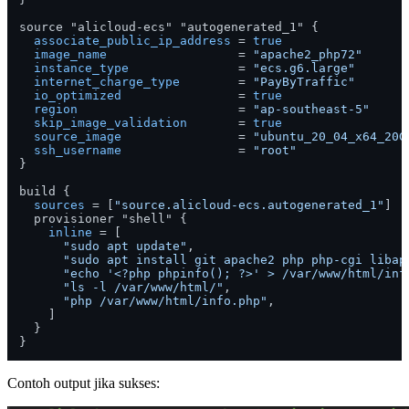
source "alicloud-ecs" "autogenerated_1" {

associate_public_ip_address
 = 
true
image_name
                  = 
"apache2_php72"
instance_type
               = 
"ecs.g6.large"
internet_charge_type
        = 
"PayByTraffic"
io_optimized
                = 
true
region
                      = 
"ap-southeast-5"
skip_image_validation
       = 
true
source_image
                = 
"ubuntu_20_04_x64_20G
ssh_username
                = 
"root"
}

build {

sources
 = [
"source.alicloud-ecs.autogenerated_1"
]

  provisioner "shell" {

inline
 = [

"sudo apt update"
,

"sudo apt install git apache2 php php-cgi libap
"echo '<?php phpinfo(); ?>' > /var/www/html/inf
"ls -l /var/www/html/"
,

"php /var/www/html/info.php"
,

    ]

  }

Contoh output jika sukses: