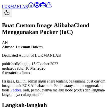
LUKMAN
LAB
Buat Custom Image AlibabaCloud
Menggunakan Packer (IaC)
AH
Ahmad Lukman Hakim
Dedicated Author of LUKMANLAB
published
Minggu, 15 Oktober 2023
updated
Sabtu, 16 Mei 2026
#
terraform
#
linux
Hi gaes, kali ini admin ingin share tentang bagaimana buat custom
image untuk ECS Alibabacloud. Pembuatanya ini menggunakan
tools
Packer
. Jadi, pembuatanya melalui kode (
code
) dan langkah-
langkahnya cukup mudah.
Langkah-langkah