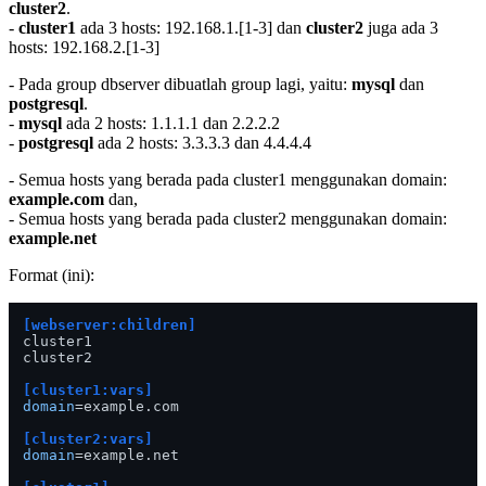
cluster2
.
-
cluster1
ada 3 hosts: 192.168.1.[1-3] dan
cluster2
juga ada 3
hosts: 192.168.2.[1-3]
- Pada group dbserver dibuatlah group lagi, yaitu:
mysql
dan
postgresql
.
-
mysql
ada 2 hosts: 1.1.1.1 dan 2.2.2.2
-
postgresql
ada 2 hosts: 3.3.3.3 dan 4.4.4.4
- Semua hosts yang berada pada cluster1 menggunakan domain:
example.com
dan,
- Semua hosts yang berada pada cluster2 menggunakan domain:
example.net
Format (ini):
[webserver:children]
cluster1

cluster2

[cluster1:vars]
domain
=example.com

[cluster2:vars]
domain
=example.net
