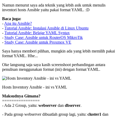
Namun menurut saya ada teknik yang lebih asik untuk menulis
inventori hosts Ansible yaitu pakai format YAML. :D
Baca juga:
-
Apa itu Ansible?
-
Tutorial Ansible: Instalasi Ansible di Linux Ubuntu
-
Tutorial Ansible: Belajar YAML Syntax
-
Study Case: Ansible untuk RouterOS MikroTik
-
Study Case: Ansible untuk Proxmox VE
Saya hanya memberi pilihan, mungkin ada yang lebih memilih pakai
format YAML. Hhe...
Oke langsung saja saya kasih screenshoot perbandingan antara
penulisan menggunakan format (ini) dengan format YAML.
Hosts Inventory Ansible - ini vs YAML
Maksudnya Gimana?
================
- Ada 2 Group, yaitu:
webserver
dan
dbserver
.
- Pada group webserver dibuatlah group lagi, yaitu:
cluster1
dan