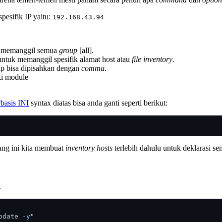
pesifik IP yaitu:
192.168.43.94
us memanggil semua
group
[all].
untuk memanggil spesifik alamat host atau
file inventory
.
 ip bisa dipisahkan dengan
comma
.
ki module
basis INI
syntax diatas bisa anda ganti seperti berikut:
ang ini kita membuat
inventory hosts
terlebih dahulu untuk deklarasi s
.
pdate -
y