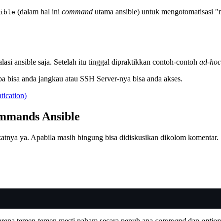
(dalam hal ini
command
utama ansible) untuk mengotomatisasi "
ible
asi ansible saja. Setelah itu tinggal dipraktikkan contoh-contoh
ad-ho
ba bisa anda jangkau atau SSH Server-nya bisa anda akses.
ication)
mmands Ansible
katnya ya. Apabila masih bingung bisa didiskusikan dikolom komentar.
 karena temen-temen mesti paham secara penuh apa
command
dan
option