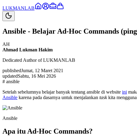
LUKMAN
LAB
Ansible - Belajar Ad-Hoc Commands (ping, 
AH
Ahmad Lukman Hakim
Dedicated Author of LUKMANLAB
published
Jumat, 12 Maret 2021
updated
Sabtu, 16 Mei 2026
#
ansible
Setelah sebelumnya belajar banyak tentang ansible di website
ini
maka
Ansible
karena pada dasarnya untuk menjalankan
task
kita menggun
Ansible
Apa itu Ad-Hoc Commands?