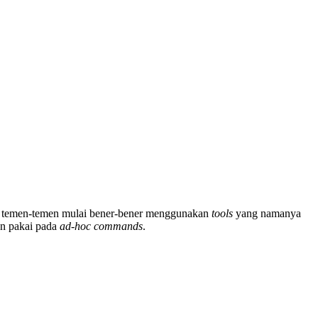
ni temen-temen mulai bener-bener menggunakan
tools
yang namanya
an pakai pada
ad-hoc commands
.