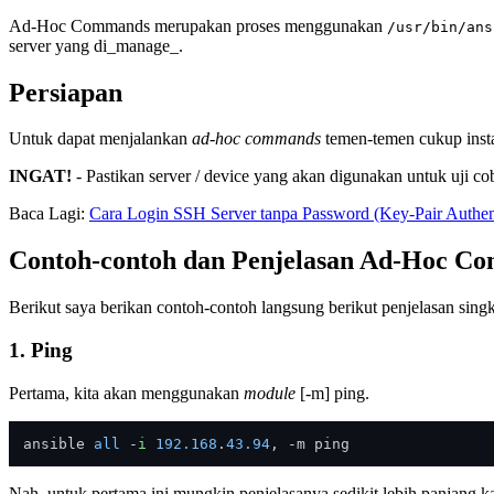
Ad-Hoc Commands merupakan proses menggunakan
/usr/bin/ans
server yang di_manage_.
Persiapan
Untuk dapat menjalankan
ad-hoc commands
temen-temen cukup instal
INGAT!
- Pastikan server / device yang akan digunakan untuk uji co
Baca Lagi:
Cara Login SSH Server tanpa Password (Key-Pair Authent
Contoh-contoh dan Penjelasan Ad-Hoc Co
Berikut saya berikan contoh-contoh langsung berikut penjelasan sing
1. Ping
Pertama, kita akan menggunakan
module
[-m] ping.
ansible 
all
 -
i
192.168
.
43.94
Nah, untuk pertama ini mungkin penjelasanya sedikit lebih panjang