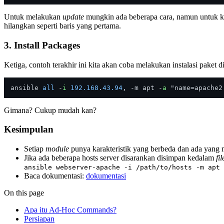
Untuk melakukan
update
mungkin ada beberapa cara, namun untuk kal
hilangkan seperti baris yang pertama.
3. Install Packages
Ketiga, contoh terakhir ini kita akan coba melakukan instalasi paket
ansible 
all
 -
i
192.168
.
43.94
, -m apt -
a
Gimana? Cukup mudah kan?
Kesimpulan
Setiap
module
punya karakteristik yang berbeda dan ada yang 
Jika ada beberapa hosts server disarankan disimpan kedalam
fi
ansible webserver-apache -i /path/to/hosts -m apt 
Baca dokumentasi:
dokumentasi
On this page
Apa itu Ad-Hoc Commands?
Persiapan