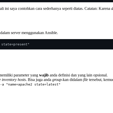
i ini saya contohkan cara sederhanya seperti diatas. Catatan: Karena
d
 didalam server menggunakan Ansible.
memiliki parameter yang
wajib
anda definisi dan yang lain opsional.
le inventory hosts
. Bisa juga anda
group
-kan didalam
file
tersebut, kemud
-a "name=apache2 state=latest"