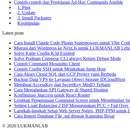
Contoh-contoh dan Penjelasan Ad-Hoc Commands Ansible
1. Ping
2. Update
3. Install Packages
Kesimpulan
Latest posts
Cara Install Claude Code Plugin Superpowers untuk Vibe Cod
Migrasi dari Wordpress ke Next.Js untuk LUKMANLAB Lebi
Solve Kube Config K3d Expired
Solve Podman Compose CLI always Return Debug Mode
Contoh Command Mosquitto Client
Contoh Config SSH untuk Melakukan Jump Host
Cara Akses Cloud SQL dari GCP Project yang Berbeda
Backup Data VPS ke Layanan Object Storage IDCloudHost
Membuat AccessKey dan SecretKey MinIO Terbaru
Cara Menjalankan API Gateway di Shared Hosting
Konfigurasi .htaccess untuk React Router
Lengkap Penggunaan Command Screen untuk Menghindari Se
Setting Load Balancing 2 ISP Menggunakan PCC + Fail Over
Langkah-langkah Setup Web Server Nginx, PHP-FPM untuk La
Cara Import Database File .sql dengan Kapasitas Besar
© 2026 LUKMANLAB