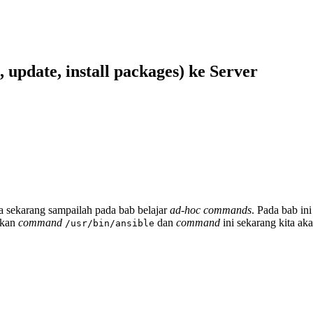
update, install packages) ke Server
 sekarang sampailah pada bab belajar
ad-hoc commands
. Pada bab i
akan
command
dan
command
ini sekarang kita ak
/usr/bin/ansible