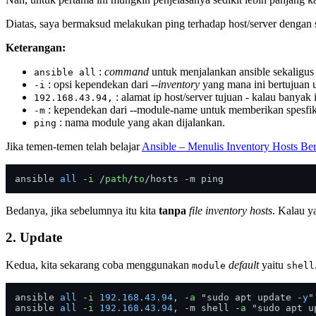
Diatas, saya bermaksud melakukan ping terhadap host/server dengan s
Keterangan:
:
command
untuk menjalankan ansible sekalig
ansible all
: opsi kependekan dari
--inventory
yang mana ini bertujuan 
-i
: alamat ip host/server tujuan - kalau banyak
192.168.43.94,
: kependekan dari --module-name untuk memberikan spesfi
-m
: nama module yang akan dijalankan.
ping
Jika temen-temen telah belajar
Ansible – Menulis Inventory Hosts Ber
ansible 
all
 -
i
 /
path
/
to
Bedanya, jika sebelumnya itu kita
tanpa
file inventory hosts
. Kalau y
2. Update
Kedua, kita sekarang coba menggunakan
default
yaitu
module
shell
ansible 
all
 -
i
192.168
.
43.94
, -
a
 "sudo apt update -
y
"

ansible 
all
 -
i
192.168
.
43.94
, -m shell -
a
 "sudo apt u