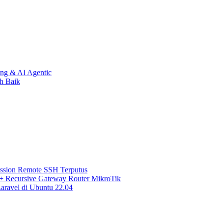
ing & AI Agentic
h Baik
ssion Remote SSH Terputus
 + Recursive Gateway Router MikroTik
ravel di Ubuntu 22.04