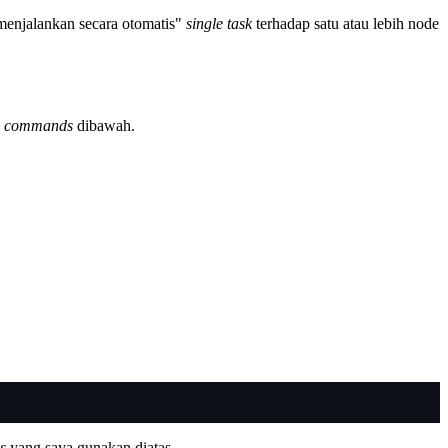
menjalankan secara otomatis"
single task
terhadap satu atau lebih node
c commands
dibawah.
s
yang saya gunakan diatas.