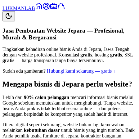
LUKMAN
LAB
Jasa Pembuatan Website
Jepara
— Profesional,
Murah & Bergaransi
Tingkatkan kehadiran online bisnis Anda di
Jepara
,
Jawa Tengah
dengan website profesional. Konsultasi
gratis
, hosting
gratis
, SSL
gratis
— harga transparan tanpa biaya tersembunyi.
Sudah ada gambaran?
Hubungi kami sekarang — gratis ↓
Mengapa bisnis di
Jepara
perlu website?
Lebih dari
90% calon pelanggan
mencari informasi bisnis melalui
Google sebelum memutuskan untuk menghubungi. Tanpa website,
bisnis Anda praktis tidak terlihat secara online — dan potensi
pelanggan berpindah ke kompetitor yang sudah hadir di internet.
Di era digital seperti sekarang, website bukan lagi kemewahan —
melainkan
kebutuhan dasar
untuk bisnis yang ingin tumbuh. Baik
Anda pemilik usaha furniture di
Jepara
, kontraktor bangunan,